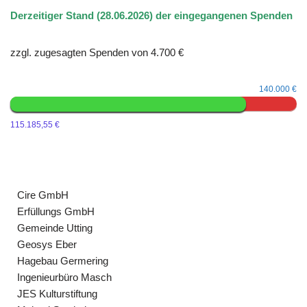
Derzeitiger Stand (28.06.2026) der eingegangenen Spenden
zzgl. zugesagten Spenden von 4.700 €
140.000 €
115.185,55 €
Wir danken unseren Spendern:
Studio Ela Brühl - unser Sponsor
Cire GmbH
Erfüllungs GmbH
Gemeinde Utting
Geosys Eber
Hagebau Germering
Ingenieurbüro Masch
JES Kulturstiftung
Malerei Stechele