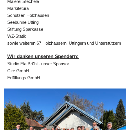
Markitetura
Schützen Holzhausen
Seebühne Utting
Stiftung Sparkasse
WZ-Statik
sowie weiteren 67 Holzhausern, Uttingern und Unterstützern
Wir danken unseren Spendern:
Studio Ela Brühl - unser Sponsor
Cire GmbH
Erfüllungs GmbH
Gemeinde Utting
Geosys Eber
Hagebau Germering
Ingenieurbüro Masch
JES Kulturstiftung
Malerei Stechele
Markitetura